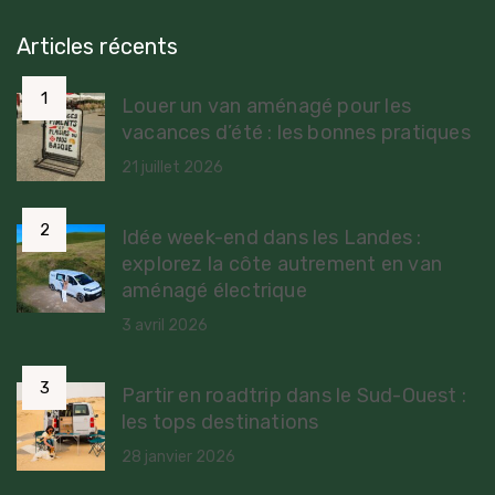
Articles récents
Louer un van aménagé pour les
vacances d’été : les bonnes pratiques
21 juillet 2026
Idée week-end dans les Landes :
explorez la côte autrement en van
aménagé électrique
3 avril 2026
Partir en roadtrip dans le Sud-Ouest :
les tops destinations
28 janvier 2026