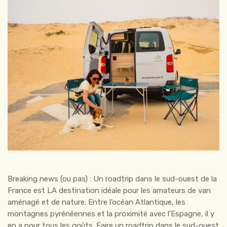
dans
le
Sud-
Ouest
:
les
tops
destinations
Breaking news (ou pas) : Un roadtrip dans le sud-ouest de la
France est LA destination idéale pour les amateurs de van
aménagé et de nature. Entre l’océan Atlantique, les
montagnes pyrénéennes et la proximité avec l’Espagne, il y
en a pour tous les goûts. Faire un roadtrip dans le sud-ouest