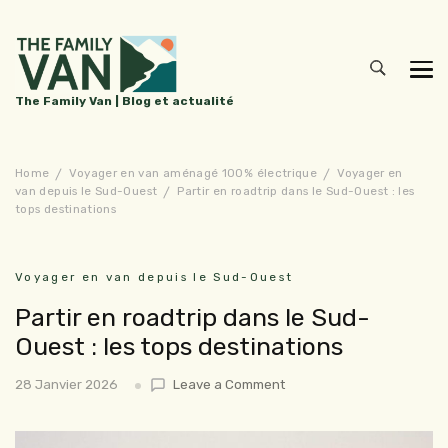
The Family Van | Blog et actualité
Home
Voyager en van aménagé 100% électrique
Voyager en
van depuis le Sud-Ouest
Partir en roadtrip dans le Sud-Ouest : les
tops destinations
Voyager en van depuis le Sud-Ouest
Partir en roadtrip dans le Sud-
Ouest : les tops destinations
on
28 Janvier 2026
Leave a Comment
Partir
en
roadtrip