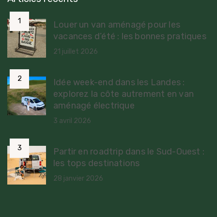
Louer un van aménagé pour les
vacances d’été : les bonnes pratiques
21 juillet 2026
Idée week-end dans les Landes :
explorez la côte autrement en van
aménagé électrique
3 avril 2026
Partir en roadtrip dans le Sud-Ouest :
les tops destinations
28 janvier 2026