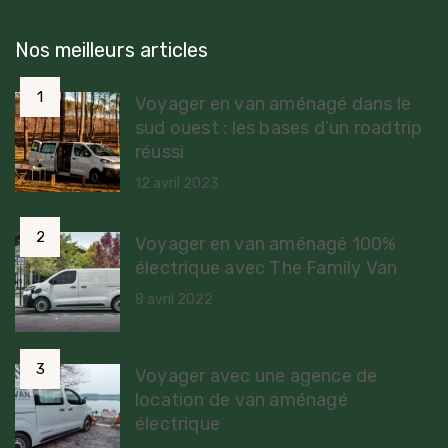
Nos meilleurs articles
Voyager en van aménagé dans le
sud ouest : les bases d’un roadtrip
réussi
12 avril 2023
Voyager en van aménagé 100%
électrique avec The Family Van
8 avril 2022
Voyager avec une agence de
location de van aménagé
électrique