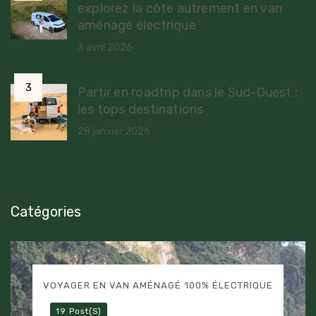
explorez la côte autrement en van
aménagé électrique
3 avril 2026
Partir en roadtrip dans le Sud-Ouest :
les tops destinations
28 janvier 2026
Catégories
VOYAGER EN VAN AMÉNAGÉ 100% ÉLECTRIQUE
19 Post(s)