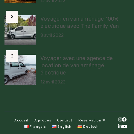
12 avril 2023
Voyager en van aménagé 100%
électrique avec The Family Van
8 avril 2022
Voyager avec une agence de
location de van aménagé
électrique
12 avril 2023
Accueil
A propos
Contact
Réservation
Français
English
Deutsch