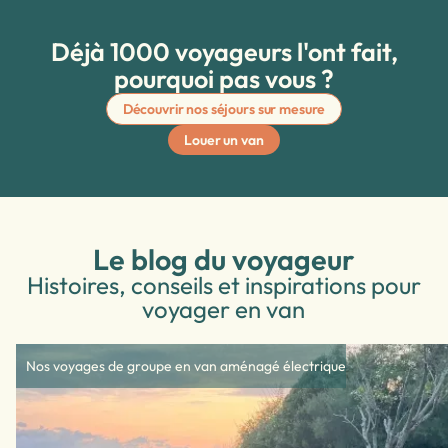
• Moins de 3 jours (ou no show) : 100 % du prix total
du voyage;
Déjà 1000 voyageurs l'ont fait,
Conditions d’annulation “Flex” (optionnelles lors de la
pourquoi pas vous ?
réservation) :
• Jusqu'à 30 jours avant le départ : 100% remboursé
• De 3 à 29 jours avant le départ : 100% remboursé en
Découvrir nos séjours sur mesure
bon d'achat (coût de l'assurance Flex exclu)
• De 0 à 48 heures : pas de remboursement
Louer un van
Le blog du voyageur
Histoires, conseils et inspirations pour
voyager en van
Nos voyages de groupe en van aménagé électrique