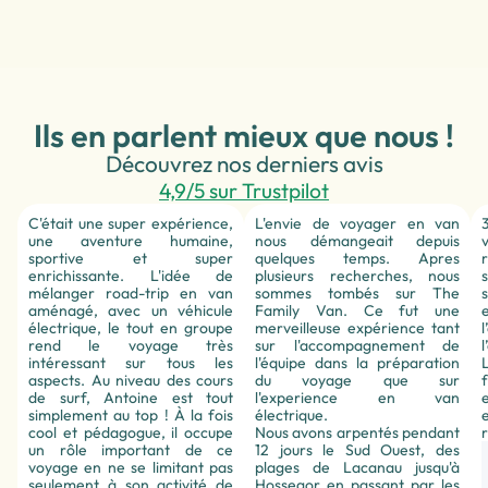
Ils en parlent mieux que nous !
Découvrez nos derniers avis
4,9/5 sur Trustpilot
C'était une super expérience,
L'envie de voyager en van
une aventure humaine,
nous démangeait depuis
sportive et super
quelques temps. Apres
enrichissante. L'idée de
plusieurs recherches, nous
mélanger road-trip en van
sommes tombés sur The
aménagé, avec un véhicule
Family Van. Ce fut une
électrique, le tout en groupe
merveilleuse expérience tant
l
rend le voyage très
sur l'accompagnement de
intéressant sur tous les
l'équipe dans la préparation
aspects. Au niveau des cours
du voyage que sur
de surf, Antoine est tout
l'experience en van
simplement au top ! À la fois
électrique.
cool et pédagogue, il occupe
Nous avons arpentés pendant
un rôle important de ce
12 jours le Sud Ouest, des
voyage en ne se limitant pas
plages de Lacanau jusqu'à
seulement à son activité de
Hossegor en passant par les