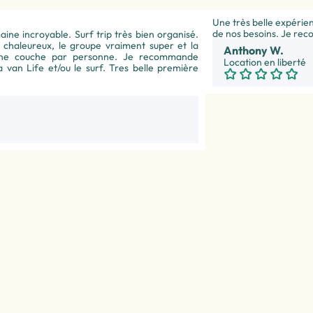
Une très belle expérienc
de nos besoins. Je re
ine incroyable. Surf trip très bien organisé.
rès chaleureux, le groupe vraiment super et la
Anthony W.
 une couche par personne. Je recommande
Location en liberté
a van Life et/ou le surf. Tres belle première