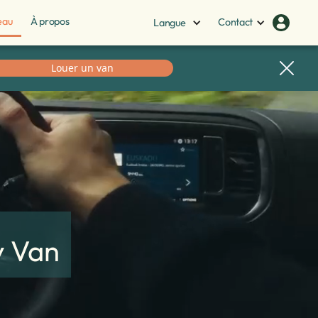
eau
À propos
Contact
Langue
Louer un van
y Van