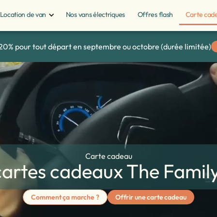
Location de van
Nos vans électriques
Offres flash
Carte cad
e -20% pour tout départ en septembre ou octobre (durée limitée)
Carte cadeau
cartes cadeaux The Famil
Comment ça marche ?
Offrir une carte cadeau