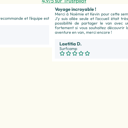
4,9/5 sur Trustpilot
Voyage incroyable !
Merci à Noémie et Kevin pour cette sema
 recommande et l’équipe est
J’y suis allée seule et l’accueil était t
possibilité de partager le van avec
fortement si vous souhaitez découvrir l
aventure en van, merci encore !
Laetitia D.
Surfcamp