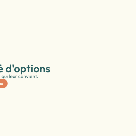
é d'options
r qui leur convient.
au