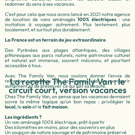
redonner du sens à ses vacances.
C’est pour cela que nous avons lancé en 2021 notre agence
de location de vans aménagés
100% électriques
: une
invitation à voyager autrement. Plus lentement, plus
localement, et surtout plus durablement.
La France est un terrain de jeu extraordinaire
.
Des Pyrénées aux plages atlantiques, des villages
pittoresques aux parcs naturels, notre patrimoine culturel
et naturel est immense, souvent méconnu, et pourtant
accessible à tous.
Avec The Family Van, nous voulons donner l’envie de
La recette The Family Van : le
retomber amoureux de la France, de la parcourir
autrement et de préserver ce qui fait sa beauté.
circuit court, version vacances
Chez The Family Van, on pense que les vacances devraient
suivre la même logique qu’un bon repas : privilégier le
local
, le
sain
et le
fait maison
.
Les ingrédients ?
Un van aménagé 100% électrique, prêt à partir
Des kilomètres en moins, pour des souvenirs en plus
Un soupçon de nature sauvage et de patrimoine préservé