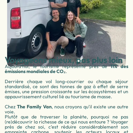
Voyageons mieux, pas plus loin
Aujourd’hui, le tourisme représente près de
11% des
émissions mondiales de CO₂
.
Derrière chaque vol long-courrier ou chaque séjour
standardisé, ce sont des tonnes de gaz à effet de serre
émises, une pression croissante sur les écosystèmes et un
appauvrissement culturel lié au tourisme de masse.
Chez
The Family Van
, nous croyons qu’il existe une autre
voie.
Plutôt que de traverser la planète, pourquoi ne pas
(re)découvrir la richesse de ce qui nous entoure ? Voyager
près de chez soi, c’est réduire considérablement son
empreinte carbone, soutenir les acteurs locaux et