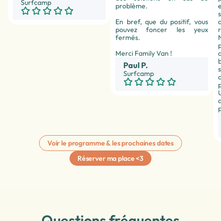
Surfcamp
problème.
s
En bref, que du positif, vous
pouvez foncer les yeux
fermés.
Merci Family Van !
Paul P.
Surfcamp
Voir le programme & les prochaines dates
Réserver ma place <3
Questions fréquentes