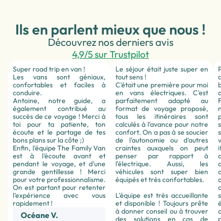
Ils en parlent mieux que nous !
Découvrez nos derniers avis
4,9/5 sur Trustpilot
Super road trip en van !
Le séjour était juste super en
Les vans sont géniaux,
tout sens !
confortables et faciles à
C'était une première pour moi
conduire.
en vans électriques. C'est
Antoine, notre guide, a
parfaitement adapté au
également contribué au
format de voyage proposé,
succès de ce voyage ! Merci à
tous les itinéraires sont
toi pour ta patiente, ton
calculés à l'avance pour notre
écoute et le partage de tes
confort. On a pas à se soucier
bons plans sur la côte ;)
de l'autonomie ou d'autres
Enfin, l'équipe The Family Van
craintes auxquels on peut
est à l'écoute avant et
penser par rapport à
pendant le voyage, et d'une
l'électrique. Aussi, les
grande gentillesse ! Merci
véhicules sont super bien
pour votre professionnalisme.
équipés et très confortables.
On est partant pour retenter
l'expérience avec vous
L'équipe est très accueillante
rapidement !
et disponible ! Toujours prête
à donner conseil ou à trouver
Océane V.
des solutions en cas de