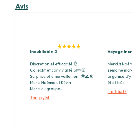
Avis
Inoubliable 🤙
Voyage incr
Discrétion et efficacité 👌
Merci à Noém
Collectif et convivialité 🤝🫶🏻
semaine incro
Surprise et émerveillement 🤩🌊🏄
organisé. J’y 
Merci Noémie et Kévin
était très...
Merci au groupe...
Laetitia D.
Tanguy M.