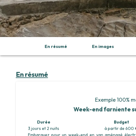
En résumé
En images
En résumé
Exemple 100% mo
Week-end farniente su
Durée
Budget
3
jours
et
2
nuits
à partir de
600
Embarquez pour un week-end en van aménagé électriq