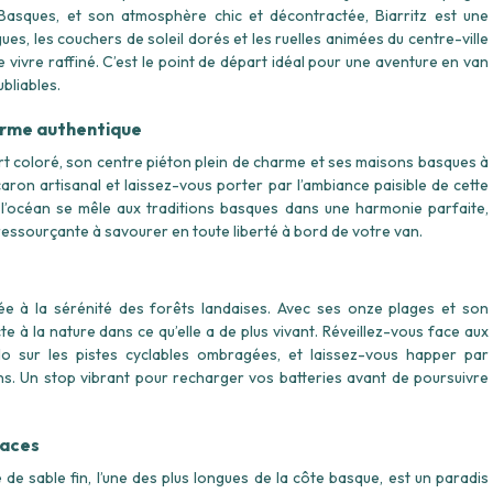
sques, et son atmosphère chic et décontractée, Biarritz est une
agues, les couchers de soleil dorés et les ruelles animées du centre-ville
e vivre raffiné. C’est le point de départ idéal pour une aventure en van
bliables.
arme authentique
rt coloré, son centre piéton plein de charme et ses maisons basques à
ron artisanal et laissez-vous porter par l’ambiance paisible de cette
i, l’océan se mêle aux traditions basques dans une harmonie parfaite,
 ressourçante à savourer en toute liberté à bord de votre van.
êlée à la sérénité des forêts landaises. Avec ses onze plages et son
 à la nature dans ce qu’elle a de plus vivant. Réveillez-vous face aux
lo sur les pistes cyclables ombragées, et laissez-vous happer par
pins. Un stop vibrant pour recharger vos batteries avant de poursuivre
paces
 de sable fin, l’une des plus longues de la côte basque, est un paradis