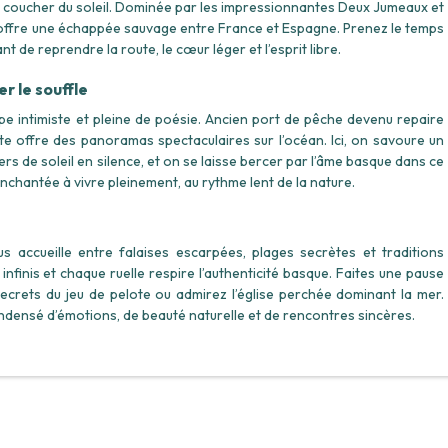
au coucher du soleil. Dominée par les impressionnantes Deux Jumeaux et
re offre une échappée sauvage entre France et Espagne. Prenez le temps
 de reprendre la route, le cœur léger et l’esprit libre.
r le souffle
ape intimiste et pleine de poésie. Ancien port de pêche devenu repaire
rète offre des panoramas spectaculaires sur l’océan. Ici, on savoure un
s de soleil en silence, et on se laisse bercer par l’âme basque dans ce
enchantée à vivre pleinement, au rythme lent de la nature.
us accueille entre falaises escarpées, plages secrètes et traditions
t infinis et chaque ruelle respire l’authenticité basque. Faites une pause
crets du jeu de pelote ou admirez l’église perchée dominant la mer.
condensé d’émotions, de beauté naturelle et de rencontres sincères.