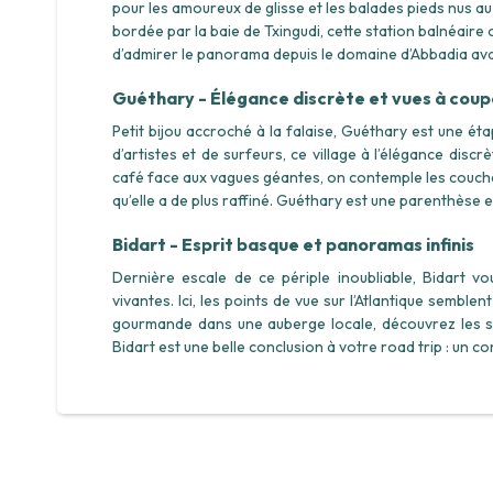
pour les amoureux de glisse et les balades pieds nus 
bordée par la baie de Txingudi, cette station balnéai
d’admirer le panorama depuis le domaine d’Abbadia avant
Guéthary - Élégance discrète et vues à coupe
Petit bijou accroché à la falaise, Guéthary est une ét
d’artistes et de surfeurs, ce village à l’élégance disc
café face aux vagues géantes, on contemple les coucher
qu’elle a de plus raffiné. Guéthary est une parenthèse 
Bidart - Esprit basque et panoramas infinis
Dernière escale de ce périple inoubliable, Bidart vo
vivantes. Ici, les points de vue sur l’Atlantique semblen
gourmande dans une auberge locale, découvrez les se
Bidart est une belle conclusion à votre road trip : un 