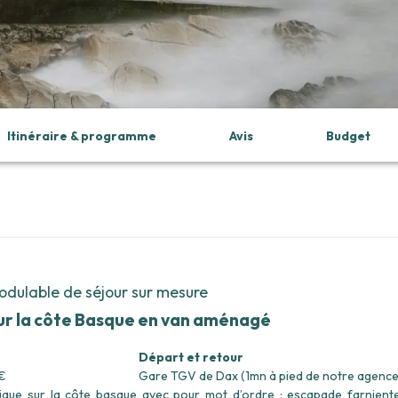
Itinéraire & programme
Avis
Budget
dulable de séjour sur mesure
r la côte Basque en van aménagé
Départ et retour
€
Gare TGV de Dax (1mn à pied de notre agence
ue sur la côte basque avec pour mot d’ordre : escapade farniente