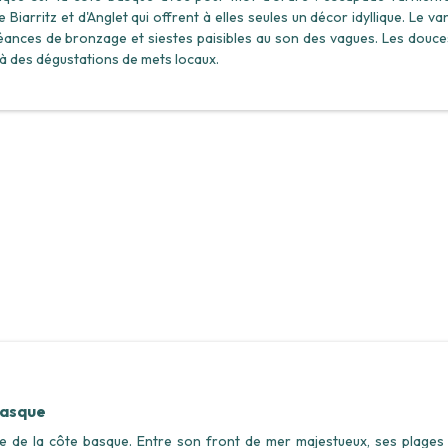
iarritz et d'Anglet qui offrent à elles seules un décor idyllique. Le van
éances de bronzage et siestes paisibles au son des vagues. Les douce
ou à des dégustations de mets locaux.
Tout aff
 basque
le de la côte basque. Entre son front de mer majestueux, ses plages