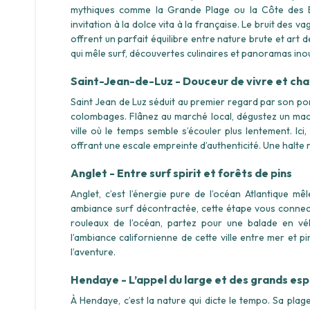
mythiques comme la Grande Plage ou la Côte des Ba
invitation à la dolce vita à la française. Le bruit des v
offrent un parfait équilibre entre nature brute et art d
qui mêle surf, découvertes culinaires et panoramas inou
Saint-Jean-de-Luz - Douceur de vivre et ch
Saint Jean de Luz séduit au premier regard par son po
colombages. Flânez au marché local, dégustez un maca
ville où le temps semble s’écouler plus lentement. Ic
offrant une escale empreinte d’authenticité. Une halte
Anglet - Entre surf spirit et forêts de pins
Anglet, c’est l’énergie pure de l’océan Atlantique m
ambiance surf décontractée, cette étape vous connecte
rouleaux de l’océan, partez pour une balade en vé
l’ambiance californienne de cette ville entre mer et 
l’aventure.
Hendaye - L’appel du large et des grands es
À Hendaye, c’est la nature qui dicte le tempo. Sa plage